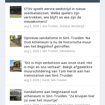
STVV speelt eerste wedstrijd in nieuw
voetbalseizoen. Welke spelers zijn
vertrokken, wie blijft en wie zijn de
nieuwkomers?
aug 8, 2026
|
Sint-Truiden
,
Voetbal
,
Wedstrijd
Opnieuw vandalisme in Sint-Truiden. Na
Oud Atheneum is nu de historische muur
van het Begijnhof getroffen
aug 5, 2026
|
Sint-Truiden
,
Vandalisme
“Dit is mijn eerbetoon aan onze stad. Het
is mijn en ons verhaal”. Bekijk afgewerkte
muurschildering van Tom Herck aan het
treinstation van Sint-Truiden
aug 3, 2026
|
Kunst
,
Sint-Truiden
Vandalisme aan leegstaand oud
atheneum in Sint-Truiden. “Ze kruipen hier
zo over het muurtje”
aug 3, 2026
|
Leegstand
,
Sint-Truiden
,
Vandalisme