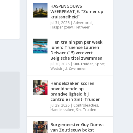
HASPENGOUWS
WEERPRAATJE. “Zomer op
kruissnelheid”
jul 31, 2026
|
Advertorial
,
Haspengouw
,
Het weer
Tien trainingen per week
lonen: Truiense Laurien
Delsaer (15) verovert
Belgische titel zwemmen
jul 30, 2026
|
Sint-Truiden
,
Sport
,
Wedstrijd
,
Zwemmen
Handelszaken scoren
onvoldoende op
brandveiligheid bij
controle in Sint-Truiden
jul 29, 2026
|
Controleacties
,
Handelszaken
,
Sint-Truiden
Burgemeester Guy Dumst
van Zoutleeuw bokst