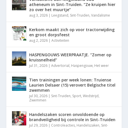
atheneum in Sint-Truiden. “Ze kruipen hier
zo over het muurtje”
aug 3, 2026
|
Leegstand
,
Sint-Truiden
,
Vandalisme
Kerkom maakt zich op voor tractorwijding
en groot dorpsfeest
aug 2, 2026
|
Activiteiten
HASPENGOUWS WEERPRAATJE. “Zomer op
kruissnelheid”
jul 31, 2026
|
Advertorial
,
Haspengouw
,
Het weer
Tien trainingen per week lonen: Truiense
Laurien Delsaer (15) verovert Belgische titel
zwemmen
jul 30, 2026
|
Sint-Truiden
,
Sport
,
Wedstrijd
,
Zwemmen
Handelszaken scoren onvoldoende op
brandveiligheid bij controle in Sint-Truiden
jul 29, 2026
|
Controleacties
,
Handelszaken
,
Sint-