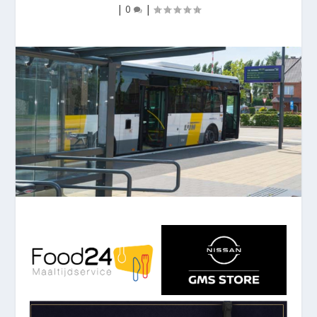
|
0
|