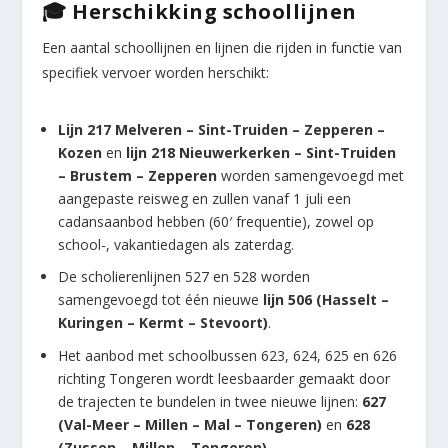
🎓 Herschikking schoollijnen
Een aantal schoollijnen en lijnen die rijden in functie van
specifiek vervoer worden herschikt:
Lijn 217 Melveren – Sint-Truiden – Zepperen –
Kozen
en
lijn 218 Nieuwerkerken – Sint-Truiden
– Brustem – Zepperen
worden samengevoegd met
aangepaste reisweg en zullen vanaf 1 juli een
cadansaanbod hebben (60′ frequentie), zowel op
school-, vakantiedagen als zaterdag.
De scholierenlijnen 527 en 528 worden
samengevoegd tot één nieuwe
lijn 506 (Hasselt –
Kuringen – Kermt – Stevoort)
.
Het aanbod met schoolbussen 623, 624, 625 en 626
richting Tongeren wordt leesbaarder gemaakt door
de trajecten te bundelen in twee nieuwe lijnen:
627
(Val-Meer – Millen – Mal – Tongeren)
en
628
(Zussen – Millen – Tongeren)
.