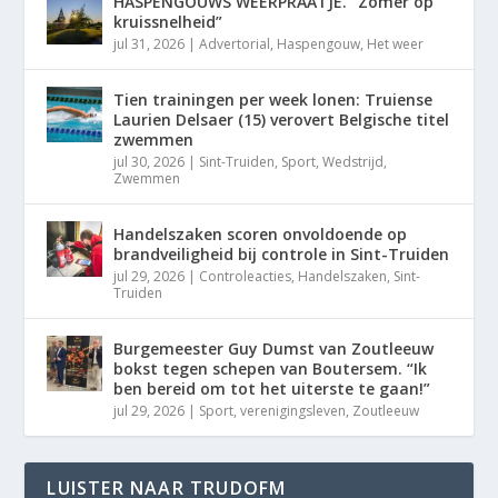
HASPENGOUWS WEERPRAATJE. “Zomer op
kruissnelheid”
jul 31, 2026
|
Advertorial
,
Haspengouw
,
Het weer
Tien trainingen per week lonen: Truiense
Laurien Delsaer (15) verovert Belgische titel
zwemmen
jul 30, 2026
|
Sint-Truiden
,
Sport
,
Wedstrijd
,
Zwemmen
Handelszaken scoren onvoldoende op
brandveiligheid bij controle in Sint-Truiden
jul 29, 2026
|
Controleacties
,
Handelszaken
,
Sint-
Truiden
Burgemeester Guy Dumst van Zoutleeuw
bokst tegen schepen van Boutersem. “Ik
ben bereid om tot het uiterste te gaan!”
jul 29, 2026
|
Sport
,
verenigingsleven
,
Zoutleeuw
LUISTER NAAR TRUDOFM