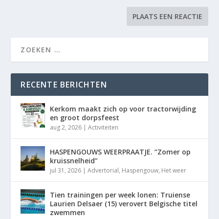
RECENTE BERICHTEN
Kerkom maakt zich op voor tractorwijding
en groot dorpsfeest
aug 2, 2026
|
Activiteiten
HASPENGOUWS WEERPRAATJE. “Zomer op
kruissnelheid”
jul 31, 2026
|
Advertorial
,
Haspengouw
,
Het weer
Tien trainingen per week lonen: Truiense
Laurien Delsaer (15) verovert Belgische titel
zwemmen