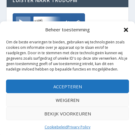
LUISTER NAAR TRUDOFM
TrudoFM
Beheer toestemming
Om de beste ervaringen te bieden, gebruiken wij technologieën zoals
cookies om informatie over je apparaat op te slaan en/of te
raadplegen. Door in te stemmen met deze technologieën kunnen wij
gegevens zoals surfgedrag of unieke ID's op deze site verwerken. Als je
geen toestemming geeft of uw toestemming intrekt, kan dit een
nadelige invloed hebben op bepaalde functies en mogelijkheden.
ACCEPTEREN
WEIGEREN
BEKIJK VOORKEUREN
Ontworpen door
| Mogelijk gemaakt door
Elegant Themes
WordPress
Cookiebeleid
Privacy Policy