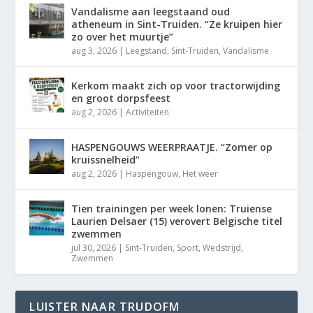
Vandalisme aan leegstaand oud
atheneum in Sint-Truiden. “Ze kruipen hier
zo over het muurtje”
aug 3, 2026
|
Leegstand
,
Sint-Truiden
,
Vandalisme
Kerkom maakt zich op voor tractorwijding
en groot dorpsfeest
aug 2, 2026
|
Activiteiten
HASPENGOUWS WEERPRAATJE. “Zomer op
kruissnelheid”
aug 2, 2026
|
Haspengouw
,
Het weer
Tien trainingen per week lonen: Truiense
Laurien Delsaer (15) verovert Belgische titel
zwemmen
jul 30, 2026
|
Sint-Truiden
,
Sport
,
Wedstrijd
,
Zwemmen
LUISTER NAAR TRUDOFM