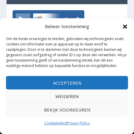
TrudoFM
Beheer toestemming
Om de beste ervaringen te bieden, gebruiken wij technologieën zoals
cookies om informatie over je apparaat op te slaan en/of te
raadplegen. Door in te stemmen met deze technologieën kunnen wij
gegevens zoals surfgedrag of unieke ID's op deze site verwerken. Als je
geen toestemming geeft of uw toestemming intrekt, kan dit een
nadelige invloed hebben op bepaalde functies en mogelijkheden.
ACCEPTEREN
WEIGEREN
BEKIJK VOORKEUREN
Ontworpen door
| Mogelijk gemaakt door
Elegant Themes
WordPress
Cookiebeleid
Privacy Policy