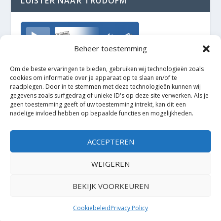
LUISTER NAAR TRUDOFM
TrudoFM
Beheer toestemming
Om de beste ervaringen te bieden, gebruiken wij technologieën zoals
cookies om informatie over je apparaat op te slaan en/of te
raadplegen. Door in te stemmen met deze technologieën kunnen wij
gegevens zoals surfgedrag of unieke ID's op deze site verwerken. Als je
geen toestemming geeft of uw toestemming intrekt, kan dit een
nadelige invloed hebben op bepaalde functies en mogelijkheden.
ACCEPTEREN
WEIGEREN
BEKIJK VOORKEUREN
Ontworpen door
| Mogelijk gemaakt door
Elegant Themes
WordPress
Cookiebeleid
Privacy Policy