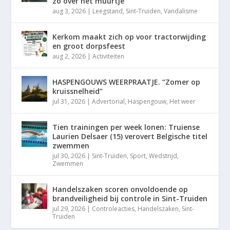
zo over het muurtje”
aug 3, 2026
|
Leegstand
,
Sint-Truiden
,
Vandalisme
Kerkom maakt zich op voor tractorwijding
en groot dorpsfeest
aug 2, 2026
|
Activiteiten
HASPENGOUWS WEERPRAATJE. “Zomer op
kruissnelheid”
jul 31, 2026
|
Advertorial
,
Haspengouw
,
Het weer
Tien trainingen per week lonen: Truiense
Laurien Delsaer (15) verovert Belgische titel
zwemmen
jul 30, 2026
|
Sint-Truiden
,
Sport
,
Wedstrijd
,
Zwemmen
Handelszaken scoren onvoldoende op
brandveiligheid bij controle in Sint-Truiden
jul 29, 2026
|
Controleacties
,
Handelszaken
,
Sint-
Truiden