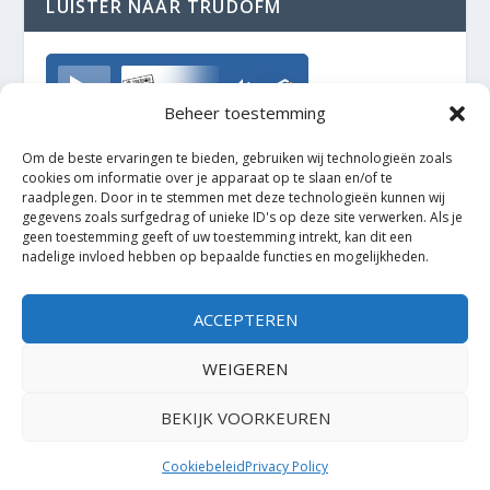
LUISTER NAAR TRUDOFM
TrudoFM
Beheer toestemming
Om de beste ervaringen te bieden, gebruiken wij technologieën zoals
cookies om informatie over je apparaat op te slaan en/of te
raadplegen. Door in te stemmen met deze technologieën kunnen wij
gegevens zoals surfgedrag of unieke ID's op deze site verwerken. Als je
geen toestemming geeft of uw toestemming intrekt, kan dit een
nadelige invloed hebben op bepaalde functies en mogelijkheden.
ACCEPTEREN
WEIGEREN
BEKIJK VOORKEUREN
Ontworpen door
| Mogelijk gemaakt door
Elegant Themes
WordPress
Cookiebeleid
Privacy Policy