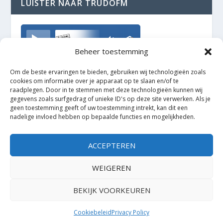
LUISTER NAAR TRUDOFM
TrudoFM
Beheer toestemming
Om de beste ervaringen te bieden, gebruiken wij technologieën zoals
cookies om informatie over je apparaat op te slaan en/of te
raadplegen. Door in te stemmen met deze technologieën kunnen wij
gegevens zoals surfgedrag of unieke ID's op deze site verwerken. Als je
geen toestemming geeft of uw toestemming intrekt, kan dit een
nadelige invloed hebben op bepaalde functies en mogelijkheden.
ACCEPTEREN
WEIGEREN
BEKIJK VOORKEUREN
Ontworpen door
| Mogelijk gemaakt door
Elegant Themes
WordPress
Cookiebeleid
Privacy Policy