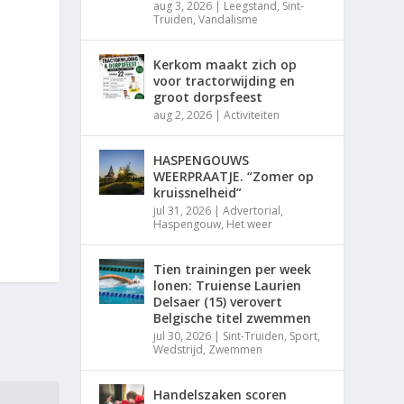
aug 3, 2026
|
Leegstand
,
Sint-
Truiden
,
Vandalisme
Kerkom maakt zich op
voor tractorwijding en
groot dorpsfeest
aug 2, 2026
|
Activiteiten
HASPENGOUWS
WEERPRAATJE. “Zomer op
kruissnelheid”
jul 31, 2026
|
Advertorial
,
Haspengouw
,
Het weer
Tien trainingen per week
lonen: Truiense Laurien
Delsaer (15) verovert
Belgische titel zwemmen
jul 30, 2026
|
Sint-Truiden
,
Sport
,
Wedstrijd
,
Zwemmen
Handelszaken scoren