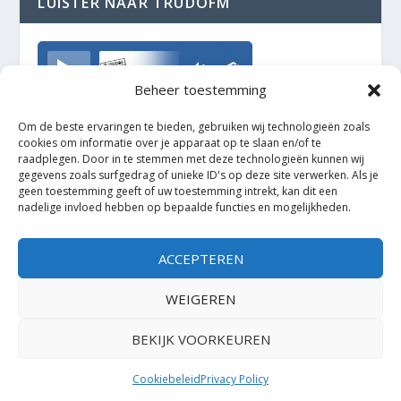
LUISTER NAAR TRUDOFM
TrudoFM
Beheer toestemming
Om de beste ervaringen te bieden, gebruiken wij technologieën zoals
cookies om informatie over je apparaat op te slaan en/of te
raadplegen. Door in te stemmen met deze technologieën kunnen wij
gegevens zoals surfgedrag of unieke ID's op deze site verwerken. Als je
geen toestemming geeft of uw toestemming intrekt, kan dit een
nadelige invloed hebben op bepaalde functies en mogelijkheden.
ACCEPTEREN
WEIGEREN
BEKIJK VOORKEUREN
Ontworpen door
| Mogelijk gemaakt door
Elegant Themes
WordPress
Cookiebeleid
Privacy Policy