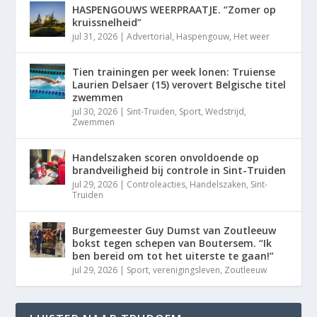
HASPENGOUWS WEERPRAATJE. “Zomer op
kruissnelheid”
jul 31, 2026
|
Advertorial
,
Haspengouw
,
Het weer
Tien trainingen per week lonen: Truiense
Laurien Delsaer (15) verovert Belgische titel
zwemmen
jul 30, 2026
|
Sint-Truiden
,
Sport
,
Wedstrijd
,
Zwemmen
Handelszaken scoren onvoldoende op
brandveiligheid bij controle in Sint-Truiden
jul 29, 2026
|
Controleacties
,
Handelszaken
,
Sint-
Truiden
Burgemeester Guy Dumst van Zoutleeuw
bokst tegen schepen van Boutersem. “Ik
ben bereid om tot het uiterste te gaan!”
jul 29, 2026
|
Sport
,
verenigingsleven
,
Zoutleeuw