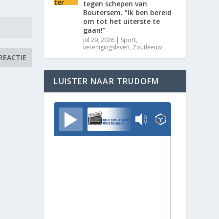
tegen schepen van
Boutersem. “Ik ben bereid
om tot het uiterste te
gaan!”
jul 29, 2026
|
Sport
,
verenigingsleven
,
Zoutleeuw
LUISTER NAAR TRUDOFM
TrudoFM