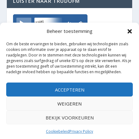
LUISTER NAAR TRUDOFM
TrudoFM
Beheer toestemming
Om de beste ervaringen te bieden, gebruiken wij technologieën zoals
cookies om informatie over je apparaat op te slaan en/of te
raadplegen. Door in te stemmen met deze technologieën kunnen wij
gegevens zoals surfgedrag of unieke ID's op deze site verwerken. Als je
geen toestemming geeft of uw toestemming intrekt, kan dit een
nadelige invloed hebben op bepaalde functies en mogelijkheden.
ACCEPTEREN
WEIGEREN
BEKIJK VOORKEUREN
Ontworpen door
| Mogelijk gemaakt door
Elegant Themes
WordPress
Cookiebeleid
Privacy Policy