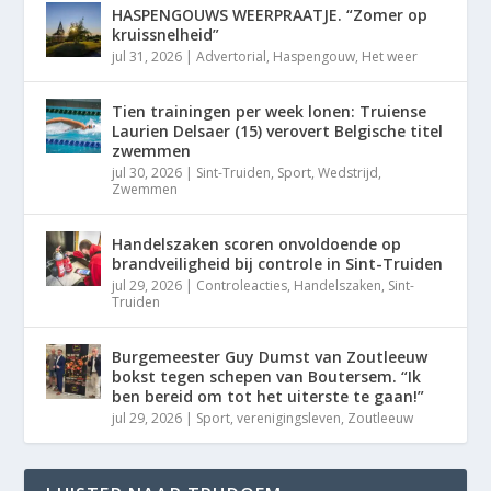
HASPENGOUWS WEERPRAATJE. “Zomer op
kruissnelheid”
jul 31, 2026
|
Advertorial
,
Haspengouw
,
Het weer
Tien trainingen per week lonen: Truiense
Laurien Delsaer (15) verovert Belgische titel
zwemmen
jul 30, 2026
|
Sint-Truiden
,
Sport
,
Wedstrijd
,
Zwemmen
Handelszaken scoren onvoldoende op
brandveiligheid bij controle in Sint-Truiden
jul 29, 2026
|
Controleacties
,
Handelszaken
,
Sint-
Truiden
Burgemeester Guy Dumst van Zoutleeuw
bokst tegen schepen van Boutersem. “Ik
ben bereid om tot het uiterste te gaan!”
jul 29, 2026
|
Sport
,
verenigingsleven
,
Zoutleeuw