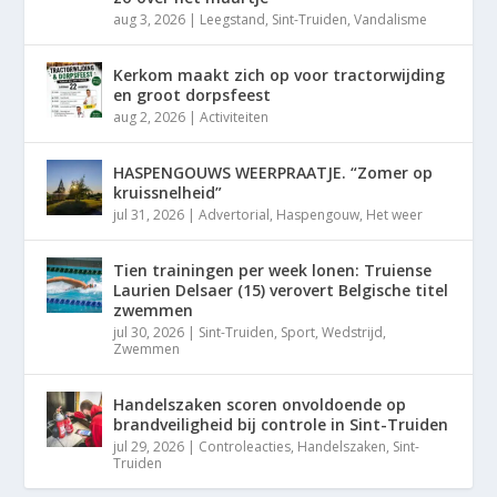
aug 3, 2026
|
Leegstand
,
Sint-Truiden
,
Vandalisme
Kerkom maakt zich op voor tractorwijding
en groot dorpsfeest
aug 2, 2026
|
Activiteiten
HASPENGOUWS WEERPRAATJE. “Zomer op
kruissnelheid”
jul 31, 2026
|
Advertorial
,
Haspengouw
,
Het weer
Tien trainingen per week lonen: Truiense
Laurien Delsaer (15) verovert Belgische titel
zwemmen
jul 30, 2026
|
Sint-Truiden
,
Sport
,
Wedstrijd
,
Zwemmen
Handelszaken scoren onvoldoende op
brandveiligheid bij controle in Sint-Truiden
jul 29, 2026
|
Controleacties
,
Handelszaken
,
Sint-
Truiden