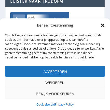
LUISTER NAAR TRUDOFM
TrudoFM
Beheer toestemming
Om de beste ervaringen te bieden, gebruiken wij technologieën zoals
cookies om informatie over je apparaat op te slaan en/of te
raadplegen. Door in te stemmen met deze technologieën kunnen wij
gegevens zoals surfgedrag of unieke ID's op deze site verwerken. Als je
geen toestemming geeft of uw toestemming intrekt, kan dit een
nadelige invloed hebben op bepaalde functies en mogelijkheden.
ACCEPTEREN
WEIGEREN
BEKIJK VOORKEUREN
Ontworpen door
| Mogelijk gemaakt door
Elegant Themes
WordPress
Cookiebeleid
Privacy Policy