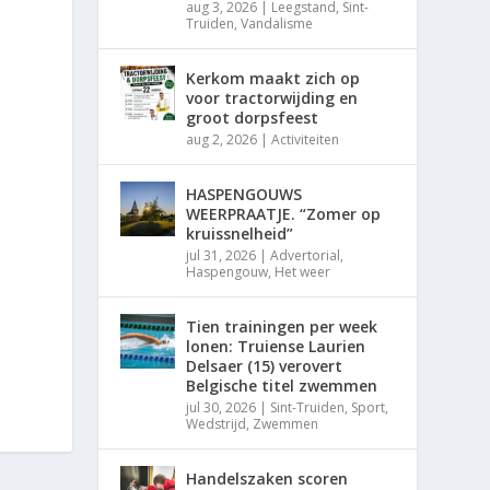
aug 3, 2026
|
Leegstand
,
Sint-
Truiden
,
Vandalisme
Kerkom maakt zich op
voor tractorwijding en
groot dorpsfeest
aug 2, 2026
|
Activiteiten
HASPENGOUWS
WEERPRAATJE. “Zomer op
kruissnelheid”
jul 31, 2026
|
Advertorial
,
Haspengouw
,
Het weer
Tien trainingen per week
lonen: Truiense Laurien
Delsaer (15) verovert
Belgische titel zwemmen
jul 30, 2026
|
Sint-Truiden
,
Sport
,
Wedstrijd
,
Zwemmen
Handelszaken scoren