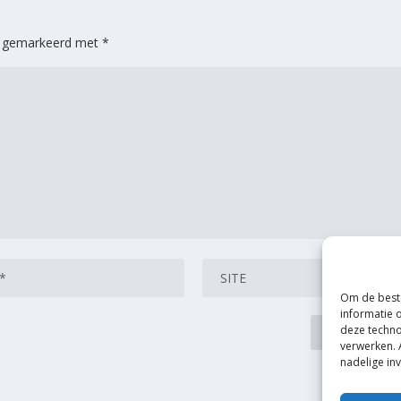
jn gemarkeerd met
*
Om de beste
informatie 
deze techno
verwerken. 
nadelige in