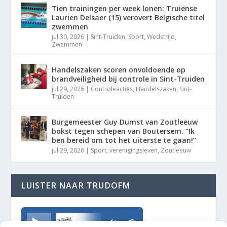
Tien trainingen per week lonen: Truiense
Laurien Delsaer (15) verovert Belgische titel
zwemmen
jul 30, 2026
|
Sint-Truiden
,
Sport
,
Wedstrijd
,
Zwemmen
Handelszaken scoren onvoldoende op
brandveiligheid bij controle in Sint-Truiden
jul 29, 2026
|
Controleacties
,
Handelszaken
,
Sint-
Truiden
Burgemeester Guy Dumst van Zoutleeuw
bokst tegen schepen van Boutersem. “Ik
ben bereid om tot het uiterste te gaan!”
jul 29, 2026
|
Sport
,
verenigingsleven
,
Zoutleeuw
LUISTER NAAR TRUDOFM
TrudoFM