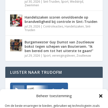
jul 30, 2026
|
Sint-Truiden
,
Sport
,
Wedstrijd
,
Zwemmen
Handelszaken scoren onvoldoende op
brandveiligheid bij controle in Sint-Truiden
jul 29, 2026
|
Controleacties
,
Handelszaken
,
Sint-
Truiden
Burgemeester Guy Dumst van Zoutleeuw
bokst tegen schepen van Boutersem. “Ik
ben bereid om tot het uiterste te gaan!”
jul 29, 2026
|
Sport
,
verenigingsleven
,
Zoutleeuw
LUISTER NAAR TRUDOFM
TrudoFM
Beheer toestemming
Om de beste ervaringen te bieden, gebruiken wij technologieën zoals