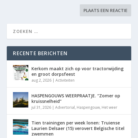
RECENTE BERICHTEN
Kerkom maakt zich op voor tractorwijding
en groot dorpsfeest
aug 2, 2026
|
Activiteiten
HASPENGOUWS WEERPRAATJE. “Zomer op
kruissnelheid”
jul 31, 2026
|
Advertorial
,
Haspengouw
,
Het weer
Tien trainingen per week lonen: Truiense
Laurien Delsaer (15) verovert Belgische titel
zwemmen