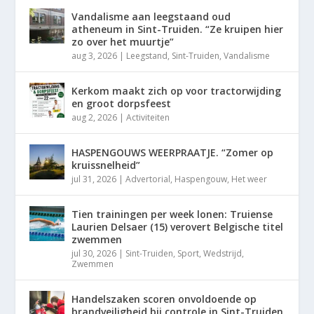
Vandalisme aan leegstaand oud
atheneum in Sint-Truiden. “Ze kruipen hier
zo over het muurtje”
aug 3, 2026
|
Leegstand
,
Sint-Truiden
,
Vandalisme
Kerkom maakt zich op voor tractorwijding
en groot dorpsfeest
aug 2, 2026
|
Activiteiten
HASPENGOUWS WEERPRAATJE. “Zomer op
kruissnelheid”
jul 31, 2026
|
Advertorial
,
Haspengouw
,
Het weer
Tien trainingen per week lonen: Truiense
Laurien Delsaer (15) verovert Belgische titel
zwemmen
jul 30, 2026
|
Sint-Truiden
,
Sport
,
Wedstrijd
,
Zwemmen
Handelszaken scoren onvoldoende op
brandveiligheid bij controle in Sint-Truiden