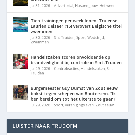
jul 31, 2026
|
Advertorial
,
Haspengouw
,
Het weer
Tien trainingen per week lonen: Truiense
Laurien Delsaer (15) verovert Belgische titel
zwemmen
jul 30, 2026
|
Sint-Truiden
,
Sport
,
Wedstrijd
,
Zwemmen
Handelszaken scoren onvoldoende op
brandveiligheid bij controle in Sint-Truiden
jul 29, 2026
|
Controleacties
,
Handelszaken
,
Sint-
Truiden
Burgemeester Guy Dumst van Zoutleeuw
bokst tegen schepen van Boutersem. “Ik
ben bereid om tot het uiterste te gaan!”
jul 29, 2026
|
Sport
,
verenigingsleven
,
Zoutleeuw
LUISTER NAAR TRUDOFM