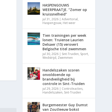
HASPENGOUWS
WEERPRAATJE. “Zomer op
kruissnelheid”
jul 31, 2026
|
Advertorial
,
Haspengouw
,
Het weer
Tien trainingen per week
lonen: Truiense Laurien
Delsaer (15) verovert
Belgische titel zwemmen
jul 30, 2026
|
Sint-Truiden
,
Sport
,
Wedstrijd
,
Zwemmen
Handelszaken scoren
onvoldoende op
brandveiligheid bij
controle in Sint-Truiden
jul 29, 2026
|
Controleacties
,
Handelszaken
,
Sint-Truiden
Burgemeester Guy Dumst
van Zoutleeuw bokst