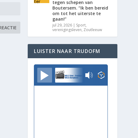
tegen schepen van
Boutersem. “Ik ben bereid
om tot het uiterste te
gaan!”
jul 29, 2026
|
Sport
,
verenigingsleven
,
Zoutleeuw
LUISTER NAAR TRUDOFM
TrudoFM