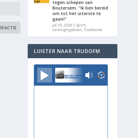
tegen schepen van
Boutersem. “Ik ben bereid
om tot het uiterste te
gaan!”
jul 29, 2026
|
Sport
,
verenigingsleven
,
Zoutleeuw
LUISTER NAAR TRUDOFM
TrudoFM