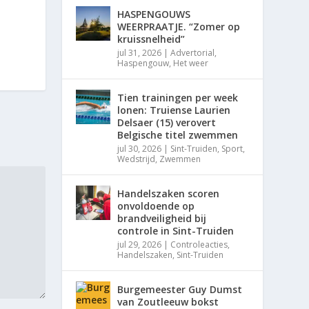
HASPENGOUWS
WEERPRAATJE. “Zomer op
kruissnelheid”
jul 31, 2026
|
Advertorial
,
Haspengouw
,
Het weer
Tien trainingen per week
lonen: Truiense Laurien
Delsaer (15) verovert
Belgische titel zwemmen
jul 30, 2026
|
Sint-Truiden
,
Sport
,
Wedstrijd
,
Zwemmen
Handelszaken scoren
onvoldoende op
brandveiligheid bij
controle in Sint-Truiden
jul 29, 2026
|
Controleacties
,
Handelszaken
,
Sint-Truiden
Burgemeester Guy Dumst
van Zoutleeuw bokst