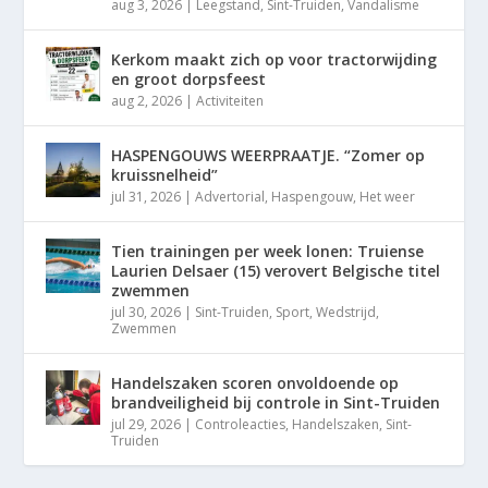
aug 3, 2026
|
Leegstand
,
Sint-Truiden
,
Vandalisme
Kerkom maakt zich op voor tractorwijding
en groot dorpsfeest
aug 2, 2026
|
Activiteiten
HASPENGOUWS WEERPRAATJE. “Zomer op
kruissnelheid”
jul 31, 2026
|
Advertorial
,
Haspengouw
,
Het weer
Tien trainingen per week lonen: Truiense
Laurien Delsaer (15) verovert Belgische titel
zwemmen
jul 30, 2026
|
Sint-Truiden
,
Sport
,
Wedstrijd
,
Zwemmen
Handelszaken scoren onvoldoende op
brandveiligheid bij controle in Sint-Truiden
jul 29, 2026
|
Controleacties
,
Handelszaken
,
Sint-
Truiden