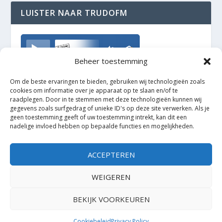
LUISTER NAAR TRUDOFM
TrudoFM
Beheer toestemming
Om de beste ervaringen te bieden, gebruiken wij technologieën zoals
cookies om informatie over je apparaat op te slaan en/of te
raadplegen. Door in te stemmen met deze technologieën kunnen wij
gegevens zoals surfgedrag of unieke ID's op deze site verwerken. Als je
geen toestemming geeft of uw toestemming intrekt, kan dit een
nadelige invloed hebben op bepaalde functies en mogelijkheden.
ACCEPTEREN
WEIGEREN
BEKIJK VOORKEUREN
Ontworpen door
| Mogelijk gemaakt door
Elegant Themes
WordPress
Cookiebeleid
Privacy Policy