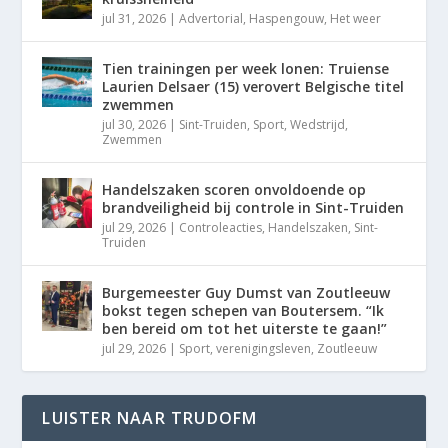
jul 31, 2026
|
Advertorial
,
Haspengouw
,
Het weer
Tien trainingen per week lonen: Truiense
Laurien Delsaer (15) verovert Belgische titel
zwemmen
jul 30, 2026
|
Sint-Truiden
,
Sport
,
Wedstrijd
,
Zwemmen
Handelszaken scoren onvoldoende op
brandveiligheid bij controle in Sint-Truiden
jul 29, 2026
|
Controleacties
,
Handelszaken
,
Sint-
Truiden
Burgemeester Guy Dumst van Zoutleeuw
bokst tegen schepen van Boutersem. “Ik
ben bereid om tot het uiterste te gaan!”
jul 29, 2026
|
Sport
,
verenigingsleven
,
Zoutleeuw
LUISTER NAAR TRUDOFM