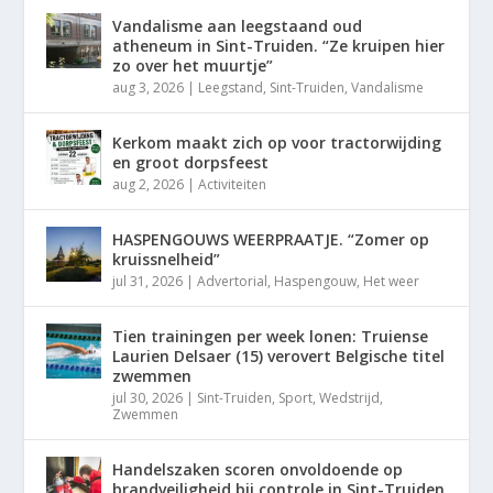
Vandalisme aan leegstaand oud
atheneum in Sint-Truiden. “Ze kruipen hier
zo over het muurtje”
aug 3, 2026
|
Leegstand
,
Sint-Truiden
,
Vandalisme
Kerkom maakt zich op voor tractorwijding
en groot dorpsfeest
aug 2, 2026
|
Activiteiten
HASPENGOUWS WEERPRAATJE. “Zomer op
kruissnelheid”
jul 31, 2026
|
Advertorial
,
Haspengouw
,
Het weer
Tien trainingen per week lonen: Truiense
Laurien Delsaer (15) verovert Belgische titel
zwemmen
jul 30, 2026
|
Sint-Truiden
,
Sport
,
Wedstrijd
,
Zwemmen
Handelszaken scoren onvoldoende op
brandveiligheid bij controle in Sint-Truiden