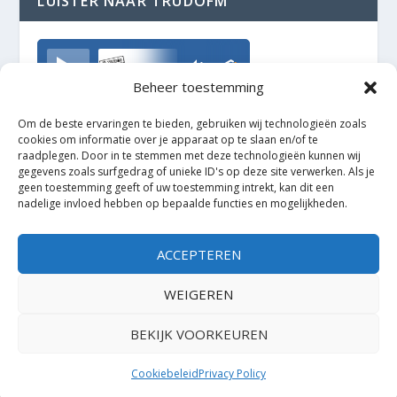
LUISTER NAAR TRUDOFM
TrudoFM
Beheer toestemming
Om de beste ervaringen te bieden, gebruiken wij technologieën zoals
cookies om informatie over je apparaat op te slaan en/of te
raadplegen. Door in te stemmen met deze technologieën kunnen wij
gegevens zoals surfgedrag of unieke ID's op deze site verwerken. Als je
geen toestemming geeft of uw toestemming intrekt, kan dit een
nadelige invloed hebben op bepaalde functies en mogelijkheden.
ACCEPTEREN
WEIGEREN
BEKIJK VOORKEUREN
Ontworpen door
| Mogelijk gemaakt door
Elegant Themes
WordPress
Cookiebeleid
Privacy Policy