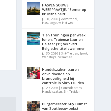
HASPENGOUWS
WEERPRAATJE. “Zomer op
kruissnelheid”
jul 31, 2026
|
Advertorial
,
Haspengouw
,
Het weer
Tien trainingen per week
lonen: Truiense Laurien
Delsaer (15) verovert
Belgische titel zwemmen
jul 30, 2026
|
Sint-Truiden
,
Sport
,
Wedstrijd
,
Zwemmen
Handelszaken scoren
onvoldoende op
brandveiligheid bij
controle in Sint-Truiden
jul 29, 2026
|
Controleacties
,
Handelszaken
,
Sint-Truiden
Burgemeester Guy Dumst
van Zoutleeuw bokst