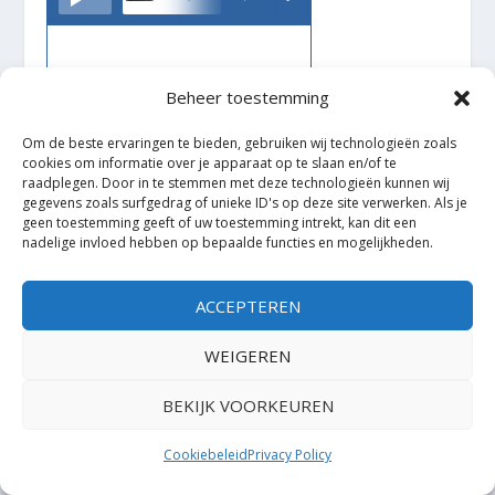
Beheer toestemming
Om de beste ervaringen te bieden, gebruiken wij technologieën zoals
cookies om informatie over je apparaat op te slaan en/of te
raadplegen. Door in te stemmen met deze technologieën kunnen wij
gegevens zoals surfgedrag of unieke ID's op deze site verwerken. Als je
geen toestemming geeft of uw toestemming intrekt, kan dit een
nadelige invloed hebben op bepaalde functies en mogelijkheden.
ACCEPTEREN
Ontworpen door
| Mogelijk gemaakt door
Elegant Themes
WordPress
WEIGEREN
BEKIJK VOORKEUREN
Cookiebeleid
Privacy Policy