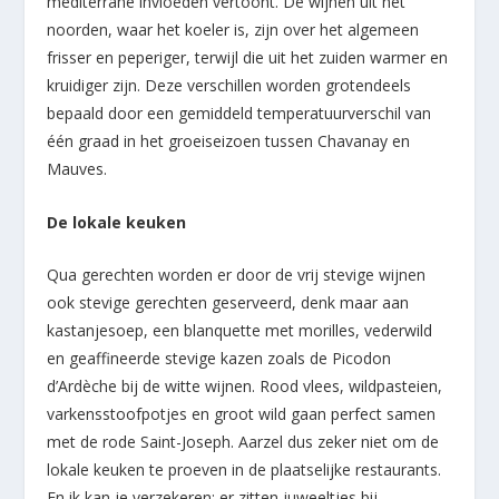
mediterrane invloeden vertoont. De wijnen uit het
noorden, waar het koeler is, zijn over het algemeen
frisser en peperiger, terwijl die uit het zuiden warmer en
kruidiger zijn. Deze verschillen worden grotendeels
bepaald door een gemiddeld temperatuurverschil van
één graad in het groeiseizoen tussen Chavanay en
Mauves.
De lokale keuken
Qua gerechten worden er door de vrij stevige wijnen
ook stevige gerechten geserveerd, denk maar aan
kastanjesoep, een blanquette met morilles, vederwild
en geaffineerde stevige kazen zoals de Picodon
d’Ardèche bij de witte wijnen. Rood vlees, wildpasteien,
varkensstoofpotjes en groot wild gaan perfect samen
met de rode Saint-Joseph. Aarzel dus zeker niet om de
lokale keuken te proeven in de plaatselijke restaurants.
En ik kan je verzekeren: er zitten juweeltjes bij….