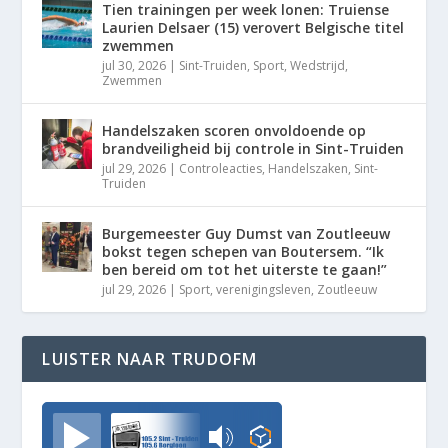
Tien trainingen per week lonen: Truiense
Laurien Delsaer (15) verovert Belgische titel
zwemmen
jul 30, 2026
|
Sint-Truiden
,
Sport
,
Wedstrijd
,
Zwemmen
Handelszaken scoren onvoldoende op
brandveiligheid bij controle in Sint-Truiden
jul 29, 2026
|
Controleacties
,
Handelszaken
,
Sint-
Truiden
Burgemeester Guy Dumst van Zoutleeuw
bokst tegen schepen van Boutersem. “Ik
ben bereid om tot het uiterste te gaan!”
jul 29, 2026
|
Sport
,
verenigingsleven
,
Zoutleeuw
LUISTER NAAR TRUDOFM
TrudoFM