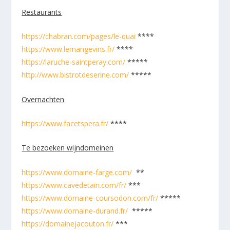
Restaurants
https://chabran.com/pages/le-quai
****
https://www.lemangevins.fr/
****
https://laruche-saintperay.com/
*****
http://www.bistrotdeserine.com/
*****
Overnachten
https://www.facetspera.fr/
****
Te bezoeken wijndomeinen
https://www.domaine-farge.com/
**
https://www.cavedetain.com/fr/
***
https://www.domaine-coursodon.com/fr/
*****
https://www.domaine-durand.fr/
*****
https://domainejacouton.fr/
***