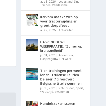
aug 3, 2026
|
Leegstand
,
Sint-
Truiden
,
Vandalisme
Kerkom maakt zich op
voor tractorwijding en
groot dorpsfeest
aug 2, 2026
|
Activiteiten
HASPENGOUWS
WEERPRAATJE. “Zomer op
kruissnelheid”
jul 31, 2026
|
Advertorial
,
Haspengouw
,
Het weer
Tien trainingen per week
lonen: Truiense Laurien
Delsaer (15) verovert
Belgische titel zwemmen
jul 30, 2026
|
Sint-Truiden
,
Sport
,
Wedstrijd
,
Zwemmen
Handelszaken scoren