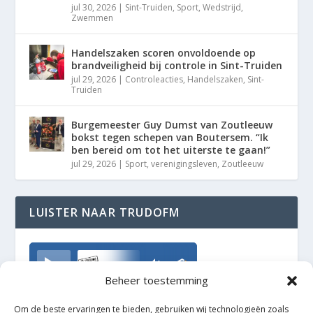
jul 30, 2026
|
Sint-Truiden
,
Sport
,
Wedstrijd
,
Zwemmen
Handelszaken scoren onvoldoende op
brandveiligheid bij controle in Sint-Truiden
jul 29, 2026
|
Controleacties
,
Handelszaken
,
Sint-
Truiden
Burgemeester Guy Dumst van Zoutleeuw
bokst tegen schepen van Boutersem. “Ik
ben bereid om tot het uiterste te gaan!”
jul 29, 2026
|
Sport
,
verenigingsleven
,
Zoutleeuw
LUISTER NAAR TRUDOFM
TrudoFM
Beheer toestemming
Om de beste ervaringen te bieden, gebruiken wij technologieën zoals