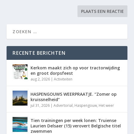
RECENTE BERICHTEN
Kerkom maakt zich op voor tractorwijding
en groot dorpsfeest
aug 2, 2026
|
Activiteiten
HASPENGOUWS WEERPRAATJE. “Zomer op
kruissnelheid”
jul 31, 2026
|
Advertorial
,
Haspengouw
,
Het weer
Tien trainingen per week lonen: Truiense
Laurien Delsaer (15) verovert Belgische titel
zwemmen