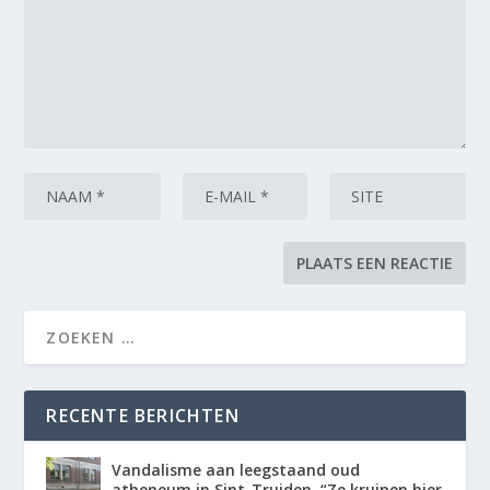
RECENTE BERICHTEN
Vandalisme aan leegstaand oud
atheneum in Sint-Truiden. “Ze kruipen hier