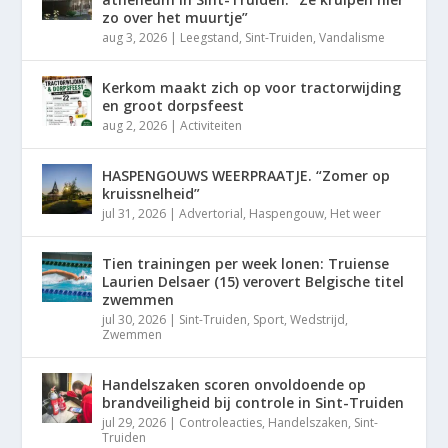
zo over het muurtje”
aug 3, 2026
|
Leegstand
,
Sint-Truiden
,
Vandalisme
Kerkom maakt zich op voor tractorwijding
en groot dorpsfeest
aug 2, 2026
|
Activiteiten
HASPENGOUWS WEERPRAATJE. “Zomer op
kruissnelheid”
jul 31, 2026
|
Advertorial
,
Haspengouw
,
Het weer
Tien trainingen per week lonen: Truiense
Laurien Delsaer (15) verovert Belgische titel
zwemmen
jul 30, 2026
|
Sint-Truiden
,
Sport
,
Wedstrijd
,
Zwemmen
Handelszaken scoren onvoldoende op
brandveiligheid bij controle in Sint-Truiden
jul 29, 2026
|
Controleacties
,
Handelszaken
,
Sint-
Truiden