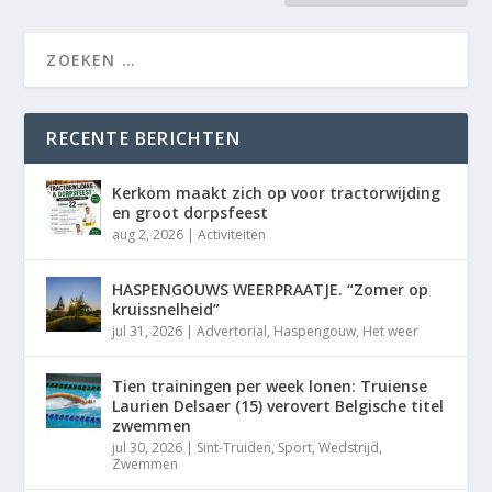
RECENTE BERICHTEN
Kerkom maakt zich op voor tractorwijding
en groot dorpsfeest
aug 2, 2026
|
Activiteiten
HASPENGOUWS WEERPRAATJE. “Zomer op
kruissnelheid”
jul 31, 2026
|
Advertorial
,
Haspengouw
,
Het weer
Tien trainingen per week lonen: Truiense
Laurien Delsaer (15) verovert Belgische titel
zwemmen
jul 30, 2026
|
Sint-Truiden
,
Sport
,
Wedstrijd
,
Zwemmen