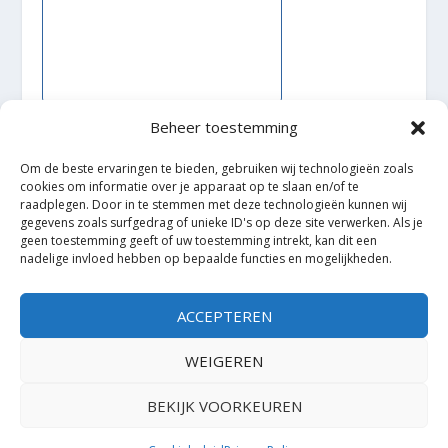
Beheer toestemming
Om de beste ervaringen te bieden, gebruiken wij technologieën zoals
cookies om informatie over je apparaat op te slaan en/of te
Ontworpen door
| Mogelijk gemaakt door
Elegant Themes
raadplegen. Door in te stemmen met deze technologieën kunnen wij
WordPress
gegevens zoals surfgedrag of unieke ID's op deze site verwerken. Als je
geen toestemming geeft of uw toestemming intrekt, kan dit een
nadelige invloed hebben op bepaalde functies en mogelijkheden.
ACCEPTEREN
WEIGEREN
BEKIJK VOORKEUREN