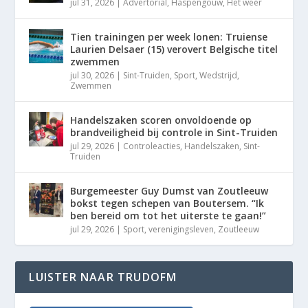
jul 31, 2026
|
Advertorial
,
Haspengouw
,
Het weer
Tien trainingen per week lonen: Truiense
Laurien Delsaer (15) verovert Belgische titel
zwemmen
jul 30, 2026
|
Sint-Truiden
,
Sport
,
Wedstrijd
,
Zwemmen
Handelszaken scoren onvoldoende op
brandveiligheid bij controle in Sint-Truiden
jul 29, 2026
|
Controleacties
,
Handelszaken
,
Sint-
Truiden
Burgemeester Guy Dumst van Zoutleeuw
bokst tegen schepen van Boutersem. “Ik
ben bereid om tot het uiterste te gaan!”
jul 29, 2026
|
Sport
,
verenigingsleven
,
Zoutleeuw
LUISTER NAAR TRUDOFM