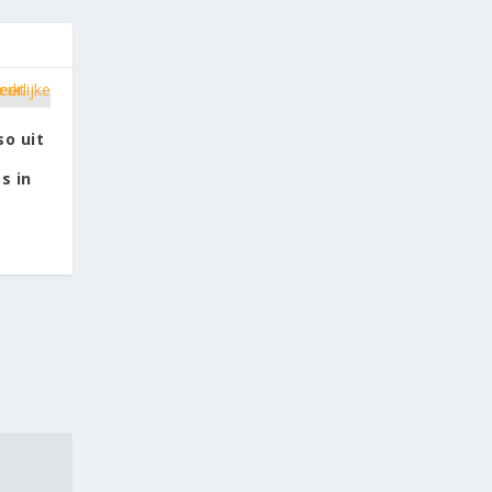
o uit
t
s in