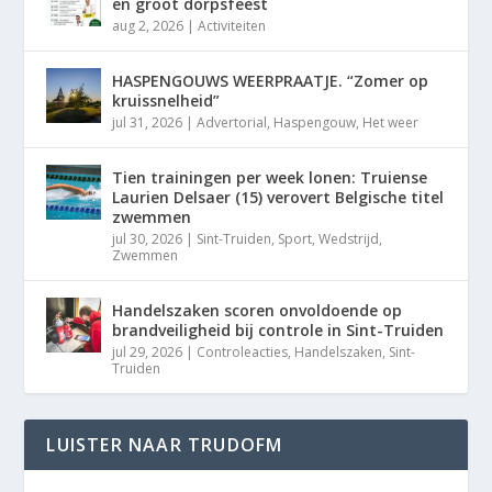
en groot dorpsfeest
aug 2, 2026
|
Activiteiten
HASPENGOUWS WEERPRAATJE. “Zomer op
kruissnelheid”
jul 31, 2026
|
Advertorial
,
Haspengouw
,
Het weer
Tien trainingen per week lonen: Truiense
Laurien Delsaer (15) verovert Belgische titel
zwemmen
jul 30, 2026
|
Sint-Truiden
,
Sport
,
Wedstrijd
,
Zwemmen
Handelszaken scoren onvoldoende op
brandveiligheid bij controle in Sint-Truiden
jul 29, 2026
|
Controleacties
,
Handelszaken
,
Sint-
Truiden
LUISTER NAAR TRUDOFM