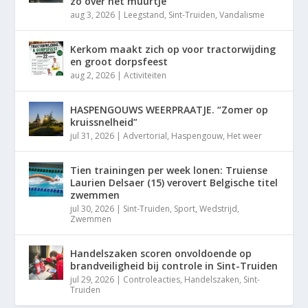
zo over het muurtje”
aug 3, 2026
|
Leegstand
,
Sint-Truiden
,
Vandalisme
Kerkom maakt zich op voor tractorwijding
en groot dorpsfeest
aug 2, 2026
|
Activiteiten
HASPENGOUWS WEERPRAATJE. “Zomer op
kruissnelheid”
jul 31, 2026
|
Advertorial
,
Haspengouw
,
Het weer
Tien trainingen per week lonen: Truiense
Laurien Delsaer (15) verovert Belgische titel
zwemmen
jul 30, 2026
|
Sint-Truiden
,
Sport
,
Wedstrijd
,
Zwemmen
Handelszaken scoren onvoldoende op
brandveiligheid bij controle in Sint-Truiden
jul 29, 2026
|
Controleacties
,
Handelszaken
,
Sint-
Truiden