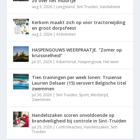
zo over het muurtje”
aug 3, 2026
|
Leegstand
,
Sint-Truiden
,
Vandalisme
Kerkom maakt zich op voor tractorwijding
en groot dorpsfeest
aug 2, 2026
|
Activiteiten
HASPENGOUWS WEERPRAATJE. “Zomer op
kruissnelheid”
jul 31, 2026
|
Advertorial
,
Haspengouw
,
Het weer
Tien trainingen per week lonen: Truiense
Laurien Delsaer (15) verovert Belgische titel
zwemmen
jul 30, 2026
|
Sint-Truiden
,
Sport
,
Wedstrijd
,
Zwemmen
Handelszaken scoren onvoldoende op
brandveiligheid bij controle in Sint-Truiden
jul 29, 2026
|
Controleacties
,
Handelszaken
,
Sint-
Truiden