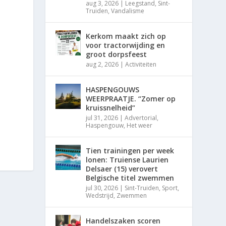
aug 3, 2026
|
Leegstand
,
Sint-
Truiden
,
Vandalisme
Kerkom maakt zich op
voor tractorwijding en
groot dorpsfeest
aug 2, 2026
|
Activiteiten
HASPENGOUWS
WEERPRAATJE. “Zomer op
kruissnelheid”
jul 31, 2026
|
Advertorial
,
Haspengouw
,
Het weer
Tien trainingen per week
lonen: Truiense Laurien
Delsaer (15) verovert
Belgische titel zwemmen
jul 30, 2026
|
Sint-Truiden
,
Sport
,
Wedstrijd
,
Zwemmen
Handelszaken scoren