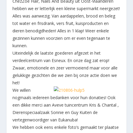
ChezZoë Hair, Nails And Beauty
uit Oost-Vlaanderen
hebben we er letterlijk een kleine supermarkt neergezet!
Alles was aanwezig. Van aardappelen, brood en beleg
tot water en frisdrank, vers fruit, kuisproducten en
dieren benodigdheden! Alles in 1 klap! Weer enkele
gezinnen kunnen voorzien om er even tegenaan te
kunnen.
Uiteindelijk de laatste goederen afgezet in het
verdeelcentrum van Esneux. En onze dag zat erop!
Zwaar, emotionele en zeer vermoeiend maar voor alle
gelukkige gezichten die we zien bij onze actie doen we
het!
We willen
nogmaals iedereen bedanken voor hun donaties! Ook
een dikke merci aan
Aveve tuincentrum Kris & Chantal
,
Dierenspeciaalzaak Sonnie
en Guy Kuiten de
vertegenwoordiger van
Eukanuba
!
We hebben ook eens enkele foto’s gemaakt ter plaatse