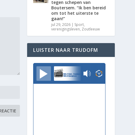
tegen schepen van
Boutersem. “Ik ben bereid
om tot het uiterste te
gaan!”
jul 29, 2026
|
Sport
,
verenigingsleven
,
Zoutleeuw
LUISTER NAAR TRUDOFM
TrudoFM