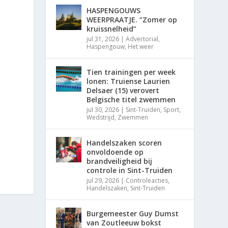
HASPENGOUWS
WEERPRAATJE. “Zomer op
kruissnelheid”
jul 31, 2026
|
Advertorial
,
Haspengouw
,
Het weer
Tien trainingen per week
lonen: Truiense Laurien
Delsaer (15) verovert
Belgische titel zwemmen
jul 30, 2026
|
Sint-Truiden
,
Sport
,
Wedstrijd
,
Zwemmen
Handelszaken scoren
onvoldoende op
brandveiligheid bij
controle in Sint-Truiden
jul 29, 2026
|
Controleacties
,
Handelszaken
,
Sint-Truiden
Burgemeester Guy Dumst
van Zoutleeuw bokst