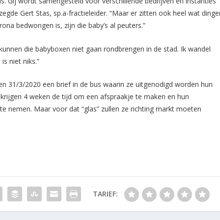
s. Gij wordt samengesteld voor verschillende bedrijven en instanties
zegde Gert Stas, sp.a-fractieleider. “Maar er zitten ook heel wat dinge
rona bedwongen is, zijn die baby’s al peuters.”
unnen die babyboxen niet gaan rondbrengen in de stad. Ik wandel
is niet niks.”
 en 31/3/2020 een brief in de bus waarin ze uitgenodigd worden hun
e krijgen 4 weken de tijd om een afspraakje te maken en hun
te nemen. Maar voor dat “glas” zullen ze richting markt moeten
TARIEF: