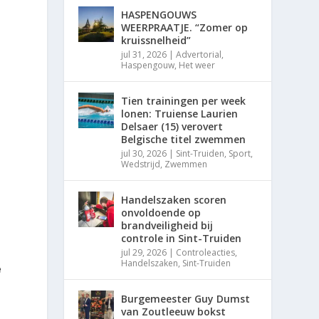
HASPENGOUWS
WEERPRAATJE. “Zomer op
kruissnelheid”
jul 31, 2026
|
Advertorial
,
Haspengouw
,
Het weer
Tien trainingen per week
lonen: Truiense Laurien
Delsaer (15) verovert
Belgische titel zwemmen
jul 30, 2026
|
Sint-Truiden
,
Sport
,
Wedstrijd
,
Zwemmen
Handelszaken scoren
onvoldoende op
brandveiligheid bij
controle in Sint-Truiden
jul 29, 2026
|
Controleacties
,
Handelszaken
,
Sint-Truiden
e
Burgemeester Guy Dumst
van Zoutleeuw bokst