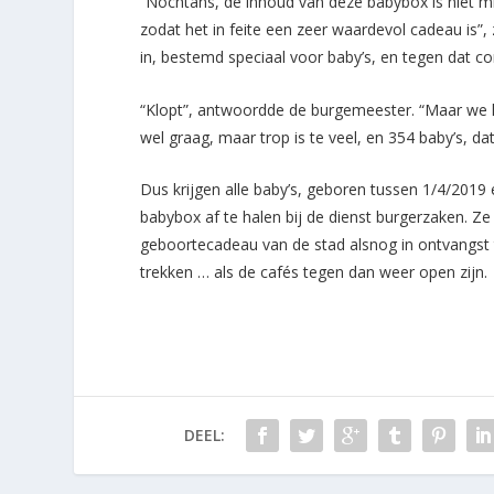
“Nochtans, de inhoud van deze babybox is niet mi
zodat het in feite een zeer waardevol cadeau is”, 
in, bestemd speciaal voor baby’s, en tegen dat co
“Klopt”, antwoordde de burgemeester. “Maar we k
wel graag, maar trop is te veel, en 354 baby’s, dat 
Dus krijgen alle baby’s, geboren tussen 1/4/2019
babybox af te halen bij de dienst burgerzaken. Z
geboortecadeau van de stad alsnog in ontvangst 
trekken … als de cafés tegen dan weer open zijn.
DEEL: