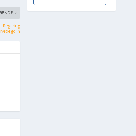
GENDE
e Regering
rvroegd in