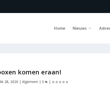
Home
Nieuws
Adve
boxen komen eraan!
okt 28, 2020
|
Algemeen
|
0
|