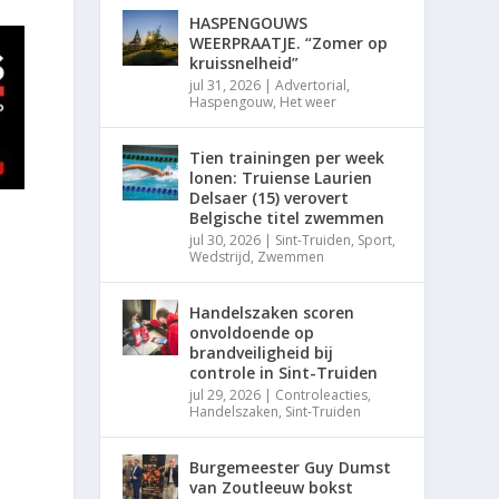
HASPENGOUWS
WEERPRAATJE. “Zomer op
kruissnelheid”
jul 31, 2026
|
Advertorial
,
Haspengouw
,
Het weer
Tien trainingen per week
lonen: Truiense Laurien
Delsaer (15) verovert
Belgische titel zwemmen
jul 30, 2026
|
Sint-Truiden
,
Sport
,
Wedstrijd
,
Zwemmen
Handelszaken scoren
onvoldoende op
brandveiligheid bij
controle in Sint-Truiden
jul 29, 2026
|
Controleacties
,
Handelszaken
,
Sint-Truiden
Burgemeester Guy Dumst
van Zoutleeuw bokst