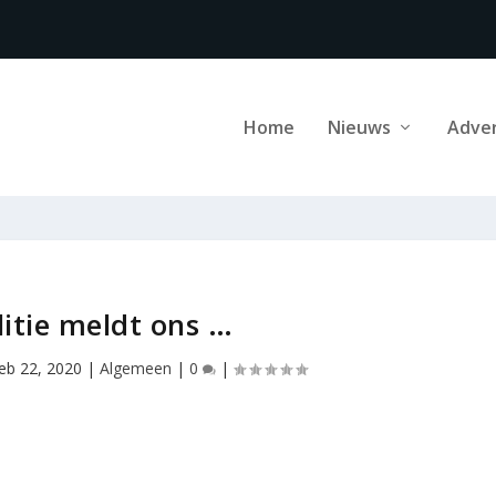
Home
Nieuws
Adve
litie meldt ons …
feb 22, 2020
|
Algemeen
|
0
|