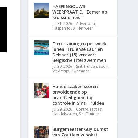
HASPENGOUWS
WEERPRAATJE. “Zomer op
kruissnelheid”
jul 31, 2026
|
Advertorial
,
Haspengouw
,
Het weer
Tien trainingen per week
lonen: Truiense Laurien
Delsaer (15) verovert
Belgische titel zwemmen
jul 30, 2026
|
Sint-Truiden
,
Sport
,
Wedstrijd
,
Zwemmen
Handelszaken scoren
onvoldoende op
brandveiligheid bij
controle in Sint-Truiden
jul 29, 2026
|
Controleacties
,
Handelszaken
,
Sint-Truiden
Burgemeester Guy Dumst
van Zoutleeuw bokst