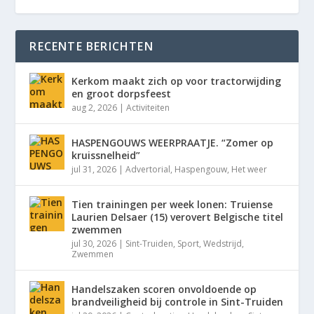
RECENTE BERICHTEN
Kerkom maakt zich op voor tractorwijding
en groot dorpsfeest
aug 2, 2026
|
Activiteiten
HASPENGOUWS WEERPRAATJE. “Zomer op
kruissnelheid”
jul 31, 2026
|
Advertorial
,
Haspengouw
,
Het weer
Tien trainingen per week lonen: Truiense
Laurien Delsaer (15) verovert Belgische titel
zwemmen
jul 30, 2026
|
Sint-Truiden
,
Sport
,
Wedstrijd
,
Zwemmen
Handelszaken scoren onvoldoende op
brandveiligheid bij controle in Sint-Truiden