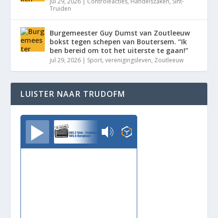
jul 29, 2026
|
Controleacties
,
Handelszaken
,
Sint-
Truiden
Burgemeester Guy Dumst van Zoutleeuw
bokst tegen schepen van Boutersem. “Ik
ben bereid om tot het uiterste te gaan!”
jul 29, 2026
|
Sport
,
verenigingsleven
,
Zoutleeuw
LUISTER NAAR TRUDOFM
TrudoFM