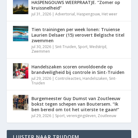
HASPENGOUWS WEERPRAATJE. “Zomer op
kruissnelheid”
jul 31, 2026
|
Advertorial
,
Haspengouw
,
Het weer
Tien trainingen per week lonen: Truiense
Laurien Delsaer (15) verovert Belgische titel
zwemmen
jul 30, 2026
|
Sint-Truiden
,
Sport
,
Wedstrijd
,
Zwemmen
Handelszaken scoren onvoldoende op
brandveiligheid bij controle in Sint-Truiden
jul 29, 2026
|
Controleacties
,
Handelszaken
,
Sint-
Truiden
Burgemeester Guy Dumst van Zoutleeuw
bokst tegen schepen van Boutersem. “Ik
ben bereid om tot het uiterste te gaan!”
jul 29, 2026
|
Sport
,
verenigingsleven
,
Zoutleeuw
LUISTER NAAR TRUDOFM