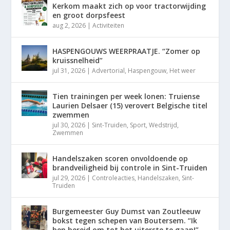
Kerkom maakt zich op voor tractorwijding
en groot dorpsfeest
aug 2, 2026
|
Activiteiten
HASPENGOUWS WEERPRAATJE. “Zomer op
kruissnelheid”
jul 31, 2026
|
Advertorial
,
Haspengouw
,
Het weer
Tien trainingen per week lonen: Truiense
Laurien Delsaer (15) verovert Belgische titel
zwemmen
jul 30, 2026
|
Sint-Truiden
,
Sport
,
Wedstrijd
,
Zwemmen
Handelszaken scoren onvoldoende op
brandveiligheid bij controle in Sint-Truiden
jul 29, 2026
|
Controleacties
,
Handelszaken
,
Sint-
Truiden
Burgemeester Guy Dumst van Zoutleeuw
bokst tegen schepen van Boutersem. “Ik
ben bereid om tot het uiterste te gaan!”